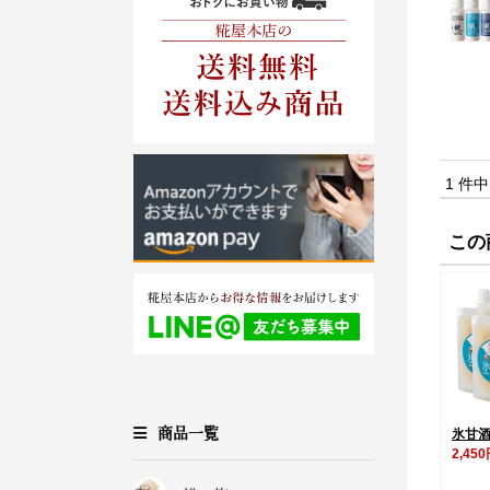
1 件
この
商品一覧
氷甘酒
2,45