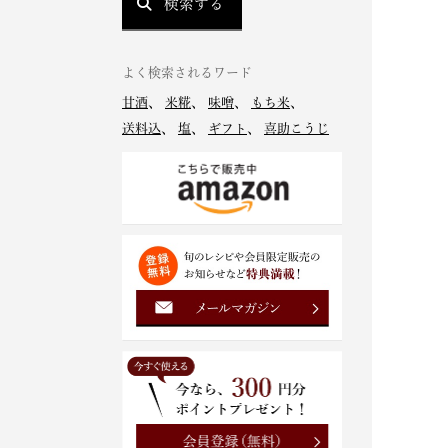
検索する
よく検索されるワード
甘酒
、
米糀
、
味噌
、
もち米
、
送料込
、
塩
、
ギフト
、
喜助こうじ