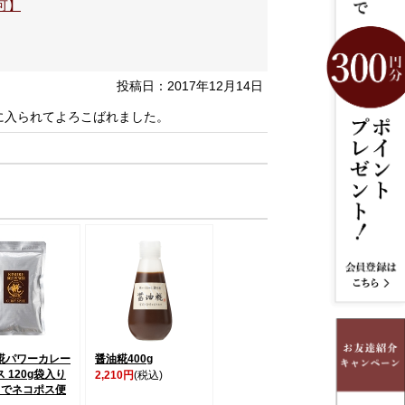
可】
投稿日：2017年12月14日
に入られてよろこばれました。
糀パワーカレー
醤油糀400g
 120g袋入り
2,210円
(税込)
までネコポス便
】