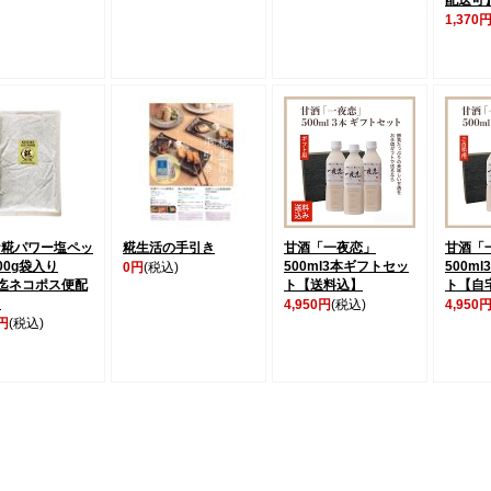
1,370
ケ糀パワー塩ペッ
糀生活の手引き
甘酒「一夜恋」
甘酒「
00g袋入り
500ml3本ギフトセッ
500m
0円
(税込)
迄ネコポス便配
ト【送料込】
ト【自
】
4,950円
(税込)
4,950
0円
(税込)