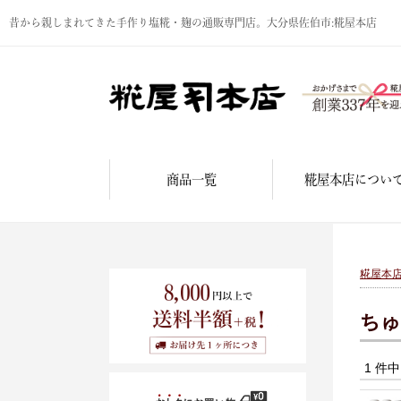
昔から親しまれてきた手作り塩糀・麹の通販専門店。大分県佐伯市:糀屋本店
商品一覧
糀屋本店につい
糀屋本
ちゅ
1 件