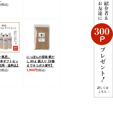
円
(税込)
一夜恋」
にっぽんの旨味 糀だ
l3本ギフトセッ
し 80ｇ 袋入り【6個
宅用・送料込】
までネコポス便可】
円
(税込)
1,900円
(税込)