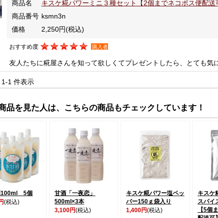
商品名
キスケ糀パワーミニ３種セット【2個までネコポス便配送
商品番号
ksmn3n
価格
2,250円
(税込)
おすすめ度
購入者
友人たちに糀屋さんを知って欲しくてプレゼントしたら、とても気
中 1-1 件表示
商品を見た人は、こちらの商品もチェックしています！
100ml 5個
甘酒「一夜恋」
キスケ糀パワー塩ペッ
キスケ
500ml×3本
パー150ｇ袋入り
スパイス
0円
(税込)
【5個
3,100円
(税込)
1,400円
(税込)
配送可