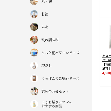
糀・麹
甘酒
みそ
糀の調味料
キスケ糀パワーシリーズ
キス
パー6
【1個
糀だし
送可
4,80
にっぽんの旨味シリーズ
詰め合わせセット
こうじ屋ウーマンの
おすすめ商品