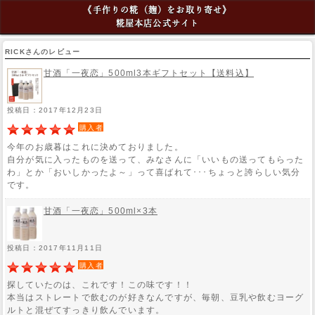
《手作りの糀（麹）をお取り寄せ》
糀屋本店公式サイト
RICKさんのレビュー
甘酒「一夜恋」500ml3本ギフトセット【送料込】
投稿日：2017年12月23日
購入者
今年のお歳暮はこれに決めておりました。
自分が気に入ったものを送って、みなさんに「いいもの送ってもらった
わ」とか「おいしかったよ～」って喜ばれて･･･ちょっと誇らしい気分
です。
甘酒「一夜恋」500ml×3本
投稿日：2017年11月11日
購入者
探していたのは、これです！この味です！！
本当はストレートで飲むのが好きなんですが、毎朝、豆乳や飲むヨーグ
ルトと混ぜてすっきり飲んでいます。