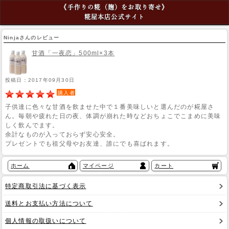
《手作りの糀（麹）をお取り寄せ》
糀屋本店公式サイト
Ninjaさんのレビュー
甘酒「一夜恋」500ml×3本
投稿日：2017年09月30日
購入者
子供達に色々な甘酒を飲ませた中で１番美味しいと選んだのが糀屋さ
ん。毎朝や疲れた日の夜、体調が崩れた時などおちょこでこまめに美味
しく飲んでます。
余計なものが入っておらず安心安全。
プレゼントでも祖父母やお友達、誰にでも喜ばれます。
ホーム
マイページ
カート
特定商取引法に基づく表示
送料とお支払い方法について
個人情報の取扱いについて