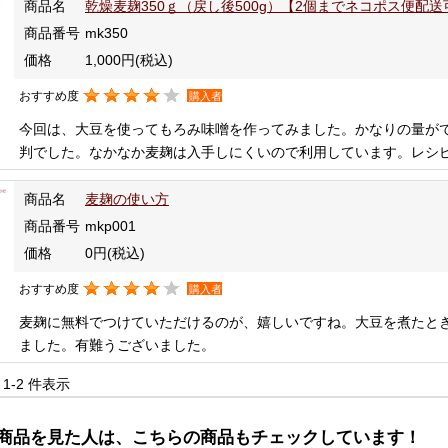
商品名
乾燥麦麹350ｇ（戻し後500g）【2個までネコポス便配送
商品番号
mk350
価格
1,000円
(税込)
おすすめ度
購入者
今回は、大豆を使ってもろみ味噌を作ってみました。かなりの量が
判でした。なかなか麦麹は入手しにくいので利用しています。レシ
商品名
麦麹の使い方
商品番号
mkp001
価格
0円
(税込)
おすすめ度
購入者
麦麹に無料でつけていただけるのが、嬉しいですね。大豆を煮たと
ました。有難うございました。
中 1-2 件表示
商品を見た人は、こちらの商品もチェックしています！