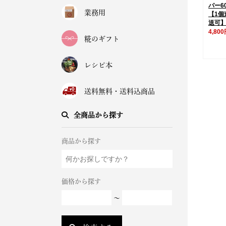
パー6
業務用
【1個
送可
4,80
糀のギフト
レシピ本
送料無料・送料込商品
全商品から探す
商品から探す
価格から探す
～