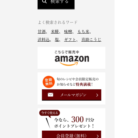
検索する
よく検索されるワード
甘酒
、
米糀
、
味噌
、
もち米
、
送料込
、
塩
、
ギフト
、
喜助こうじ