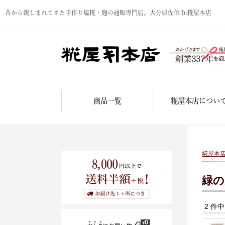
昔から親しまれてきた手作り塩糀・麹の通販専門店。大分県佐伯市:糀屋本店
商品一覧
糀屋本店につい
糀屋本
緑の
2 件