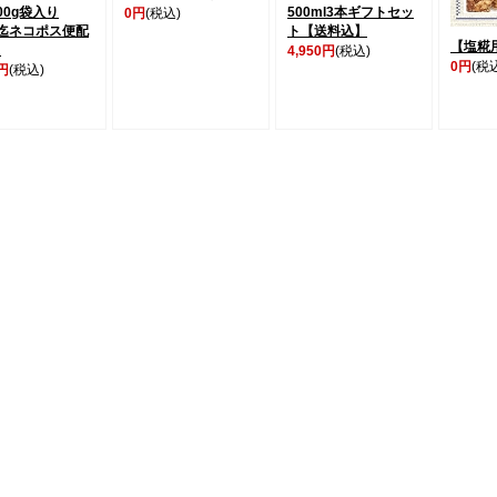
00g袋入り
500ml3本ギフトセッ
0円
(税込)
迄ネコポス便配
ト【送料込】
【塩糀
】
4,950円
(税込)
0円
(税
0円
(税込)