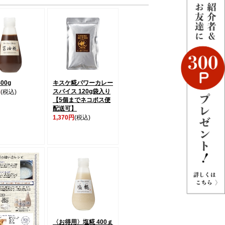
00g
キスケ糀パワーカレー
スパイス 120g袋入り
円
(税込)
【5個までネコポス便
配送可】
1,370円
(税込)
〈お得用〉塩糀 400ｇ