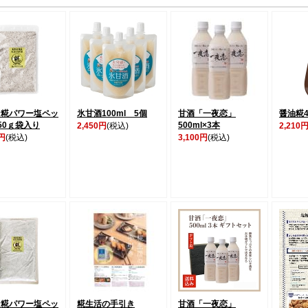
ケ糀パワー塩ペッ
氷甘酒100ml 5個
甘酒「一夜恋」
醤油糀4
50ｇ袋入り
500ml×3本
2,450円
(税込)
2,210
0円
(税込)
3,100円
(税込)
ケ糀パワー塩ペッ
糀生活の手引き
甘酒「一夜恋」