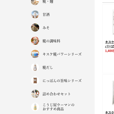
糀・麹
甘酒
みそ
糀の調味料
キス
パー1
1,40
キスケ糀パワーシリーズ
糀だし
にっぽんの旨味シリーズ
詰め合わせセット
こうじ屋ウーマンの
おすすめ商品
キス