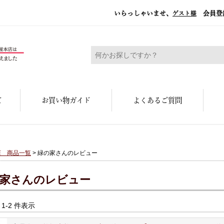
いらっしゃいませ、
会員登
ゲスト様
糀屋本店 - 元禄二年。創業三百余年の味
て
お買い物ガイド
よくあるご質問
店 商品一覧
> 緑の家さんのレビュー
家さんのレビュー
中 1-2 件表示