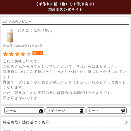
《手作りの糀（麹）をお取り寄せ》
糀屋本店公式サイト
なかさんのレビュー
にんにく塩糀 400ｇ
投稿日：2016年11月28日
購入者
これは美味しいです。
ご近所さんからおすそ分けでいただいて、それからはまりました。
鶏胸肉につけこんで焼いたらしっとりやわらか、味もしっかりついてい
ます。
野菜スープにもう少しあじが欲しいときにも少しいれるとぐっと美味し
くなります。
ただ、残念なことに年配の方には普通の塩麹が好みのようです。
私は好きなのですが・・・
ホーム
マイページ
カート
特定商取引法に基づく表示