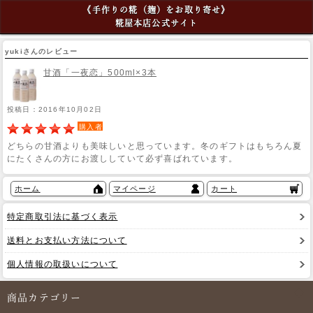
《手作りの糀（麹）をお取り寄せ》
糀屋本店公式サイト
yukiさんのレビュー
甘酒「一夜恋」500ml×3本
投稿日：2016年10月02日
購入者
どちらの甘酒よりも美味しいと思っています。冬のギフトはもちろん夏
にたくさんの方にお渡ししていて必ず喜ばれています。
ホーム
マイページ
カート
特定商取引法に基づく表示
送料とお支払い方法について
個人情報の取扱いについて
商品カテゴリー