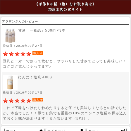
《手作りの糀（麹）をお取り寄せ》
糀屋本店公式サイト
アラザンさんのレビュー
甘酒「一夜恋」500ml×3本
投稿日：2016年09月27日
購入者
豆乳と一対一で割って飲むと、サッパリした甘さでとっても美味しい！
ゴクゴク飲んじゃってます♪
にんにく塩糀 400ｇ
投稿日：2016年09月17日
購入者
これで下味をつけたり炒めたりすると何でも美味しくなるとの話でした
が、本当でした！！豚でも鶏でも重量の10%のニンニク塩糀を揉み込ん
でおくと味が決まります！また買います（≧∇≦）。