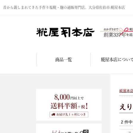
昔から親しまれてきた手作り塩糀・麹の通販専門店。大分県佐伯市:糀屋本店
商品一覧
糀屋本店につい
糀屋本
えり
2 件