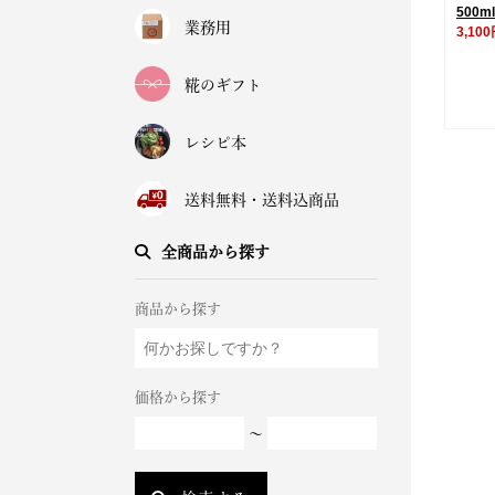
500m
業務用
3,10
糀のギフト
レシピ本
送料無料・送料込商品
全商品から探す
商品から探す
価格から探す
～