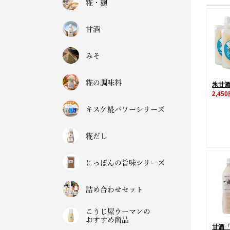
糀・麹
甘酒
みそ
糀の調味料
氷甘酒
2,45
キスケ糀パワーシリーズ
糀だし
にっぽんの旨味シリーズ
詰め合わせセット
こうじ屋ウーマンの
おすすめ商品
甘酒