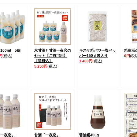
100ml 5個
氷甘酒と甘酒一夜恋の
キスケ糀パワー塩ペッ
糀生活
セット【ご自宅用】
パー150ｇ袋入り
0円
(税込)
0円
(税
【送料込】
1,400円
(税込)
5,250円
(税込)
「一夜恋」
甘酒「一夜恋」
醤油糀400g