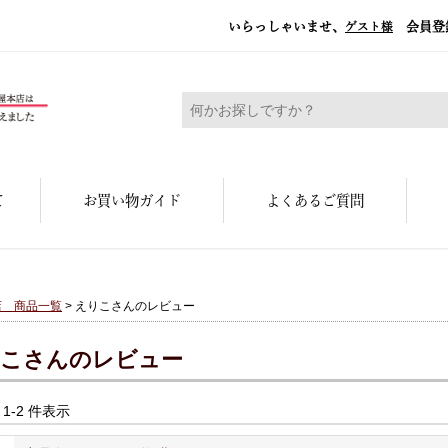
いらっしゃいませ、
会員登
ゲスト様
糀屋本店 - 元禄二年。創業三百余年の味
て
お買い物ガイド
よくあるご質問
店 商品一覧
> えりこさんのレビュー
こさんのレビュー
中 1-2 件表示