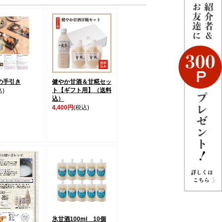
の手引き
健やか甘酒＆甘糀セッ
ト【ギフト用】（送料
込)
込）
4,400円
(税込)
氷甘酒100ml 10個