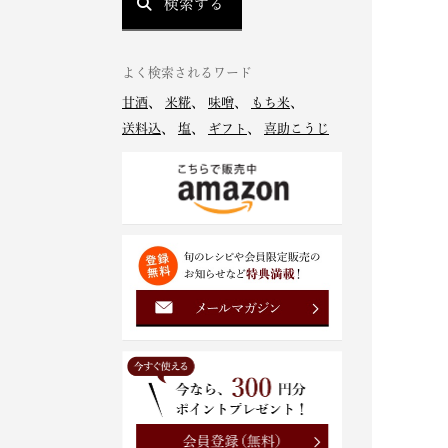
検索する
よく検索されるワード
甘酒
、
米糀
、
味噌
、
もち米
、
送料込
、
塩
、
ギフト
、
喜助こうじ