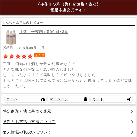
《手作りの糀（麹）をお取り寄せ》
糀屋本店公式サイト
くんちゃんさんのレビュー
甘酒「一夜恋」500ml×3本
投稿日：2016年08月31日
購入者
正直、酒粕の甘酒しか飲んだ事がなくて
どんな味なのかなぁと思い購入しました。
思っていたより甘くて美味しくてビックリしました。
もっと早くに購入して飲んでおけば良かったと後悔してしまうほど美味
しかったです。
ホーム
マイページ
カート
特定商取引法に基づく表示
送料とお支払い方法について
個人情報の取扱いについて