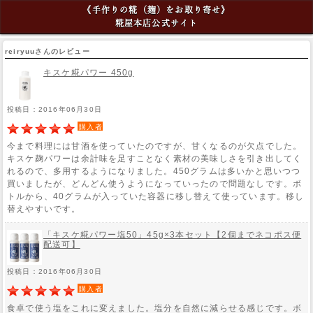
《手作りの糀（麹）をお取り寄せ》
糀屋本店公式サイト
reiryuuさんのレビュー
キスケ糀パワー 450g
投稿日：2016年06月30日
購入者
今まで料理には甘酒を使っていたのですが、甘くなるのが欠点でした。
キスケ麹パワーは余計味を足すことなく素材の美味しさを引き出してく
れるので、多用するようになりました。450グラムは多いかと思いつつ
買いましたが、どんどん使うようになっていったので問題なしです。ボ
トルから、40グラムが入っていた容器に移し替えて使っています。移し
替えやすいです。
「キスケ糀パワー塩50」45g×3本セット【2個までネコポス便
配送可】
投稿日：2016年06月30日
購入者
食卓で使う塩をこれに変えました。塩分を自然に減らせる感じです。ボ