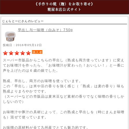
《手作りの糀（麹）をお取り寄せ》
糀屋本店公式サイト
じぇらとーにさんのレビュー
早出し与一味噌（白みそ）750g
投稿日：2016年05月12日
購入者
スーパー市販品からこちらの早出し（熟成も両方使っています）に変え
てお味噌汁を作ったら、「お味噌汁が変わった！おいしい！」と一番に
声を上げたのは６歳の娘でした。
熟成、早出し、両方のお味噌を使っています。
この「早出し」は米や豆の香りを強く感じ（「熟成」は麦の香り）味も
熟成よりまろやかでです。
（スーパーなどの市販品は麦米豆など素材の香りでなく味噌の香りしか
しないので）
お味噌汁や豚汁の具材によって、この熟成と早出しを（時にまんま味噌
も）混ぜて使っています。
お味噌の原材料が全て九州産でとても魅力的です。