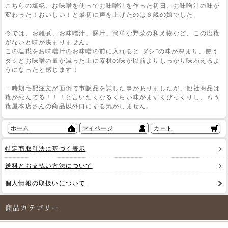
こちらの塩糀、お味噌を使ってお味噌汁を作った初日、お味噌汁の味が
変わった！おいしい！と最初に声を上げたのは６歳の娘でした。
今では、お雑煮、お味噌汁、豚汁、簡単な野菜の和え物など、この塩糀
がないと味が決まりません。
この塩糀をお味噌汁のお味噌の前に入れると”ダシ”の味が深まり、使う
ダシとお味噌の量が減った上に素材の味が以前よりしっかり味わえるよ
うになったと感じます！
一時期宅配注文が面倒で市販品を試した事がありましたが、他社商品は
糀が死んでる！！！と言いたくなるくらい味がまずくびっくりし、もう
糀屋本店さんの商品以外口にする気がしません。
ホーム
マイページ
カート
特定商取引法に基づく表示
送料とお支払い方法について
個人情報の取扱いについて
商品カテゴリー