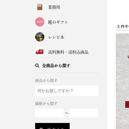
業務用
糀のギフト
3 件
レシピ本
送料無料・送料込商品
全商品から探す
商品から探す
価格から探す
～