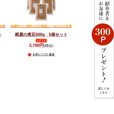
水煮
味噌作りに便利な大分県産ふくゆたかの水煮
ト
糀屋の煮豆500g 5個セット
3,700円
(税込)