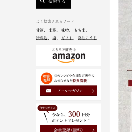
検索する
よく検索されるワード
甘酒
、
米糀
、
味噌
、
もち米
、
送料込
、
塩
、
ギフト
、
喜助こうじ