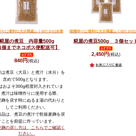
作りに便利な大分県産ふくゆたかの水煮
味噌作りに便利な大分県産ふくゆたかの
糀屋の煮豆 内容量500g
糀屋の煮豆500g ３個セッ
1個までネコポス便配送可】
2,450円
(税込)
840円
(税込)
量は煮豆（大豆）と煮汁（水分）を
含めて500gとなります。
はおよそ300g程度封入されていま
。煮汁は味噌作りに使用する際、
麦麹を戻す時にぬるま湯の代わりと
してご利用ください。
商品は、煮豆の煮汁で乾燥麦麹を戻
すことを前提に作っています。
麦麹の戻し方は、こちらでご確認く
ださい。