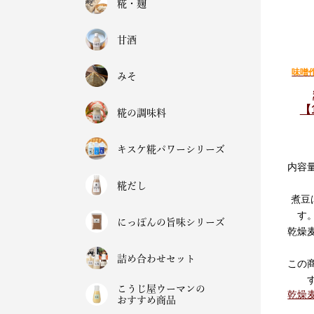
糀・麹
甘酒
味噌
みそ
【
糀の調味料
キスケ糀パワーシリーズ
内容
糀だし
煮豆
す
にっぽんの旨味シリーズ
乾燥
詰め合わせセット
この
こうじ屋ウーマンの
乾燥
おすすめ商品