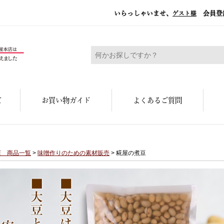
いらっしゃいませ、
会員登
ゲスト様
糀屋本店 - 元禄二年。創業三百余年の味
て
お買い物ガイド
よくあるご質問
店 商品一覧
>
味噌作りのための素材販売
> 糀屋の煮豆