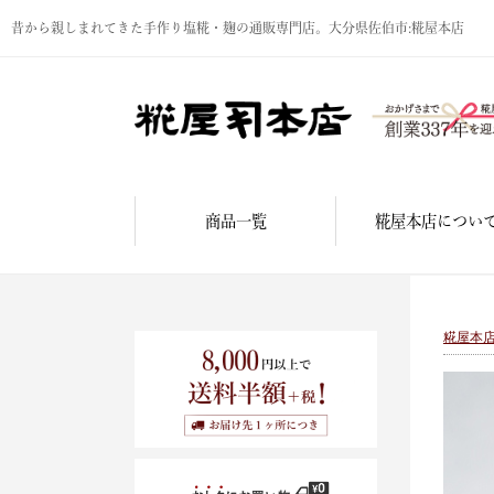
昔から親しまれてきた手作り塩糀・麹の通販専門店。大分県佐伯市:糀屋本店
商品一覧
糀屋本店につい
糀屋本