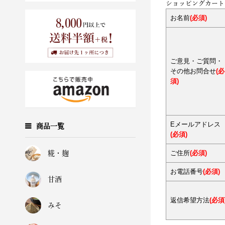
ショッピングカート
お名前
(必須)
ご意見・ご質問・
その他お問合せ
(必
須)
Eメールアドレス
商品一覧
(必須)
ご住所
(必須)
糀・麹
お電話番号
(必須)
甘酒
返信希望方法
(必須
みそ