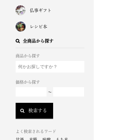
仏事ギフト
レシピ本
全商品から探す
商品から探す
価格から探す
～
検索する
よく検索されるワード
甘酒
、
米糀
、
味噌
、
もち米
、