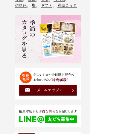
送料込
、
塩
、
ギフト
、
喜助こうじ