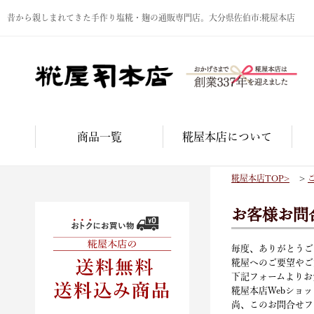
昔から親しまれてきた手作り塩糀・麹の通販専門店。大分県佐伯市:糀屋本店
商品一覧
糀屋本店について
糀屋本店TOP
>
お客様お問
毎度、ありがとうご
糀屋へのご要望やご
下記フォームよりお
糀屋本店Webショ
尚、このお問合せフ