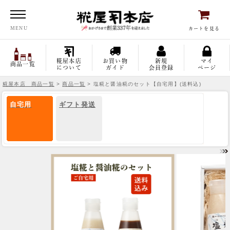
糀屋本店
MENU
カートを見る
糀屋本店
お買い物
新規
マイ
商品一覧
について
ガイド
会員登録
ページ
糀屋本店 商品一覧
>
商品一覧
> 塩糀と醤油糀のセット【自宅用】(送料込)
自宅用
ギフト発送