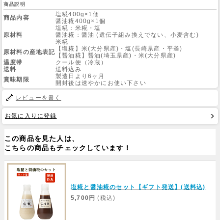
商品説明
塩糀400g×1個
商品内容
醤油糀400g×1個
Web Site
塩糀：米糀・塩
原材料
醤油糀：醤油 (遺伝子組み換えでない、小麦含む)
米糀
【塩糀】米(大分県産)・塩(長崎県産・平釜)
原材料の産地表記
【醤油糀】醤油(埼玉県産)・米(大分県産)
温度帯
クール便（冷蔵）
送料
送料込み
製造日より6ヶ月
賞味期限
開封後は速やかにお使い下さい
レビューを書く
お気に入りに登録
この商品を見た人は、
こちらの商品もチェックしています！
塩糀と醤油糀のセット【ギフト発送】(送料込)
5,700円
(税込)