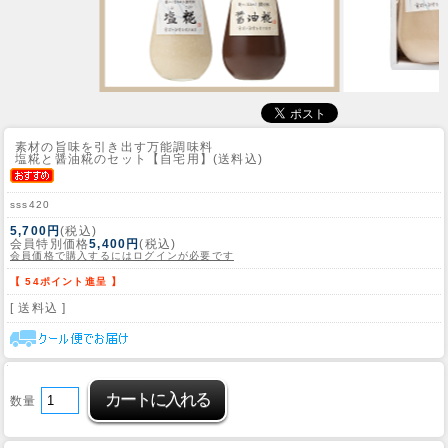
素材の旨味を引き出す万能調味料
塩糀と醤油糀のセット【自宅用】(送料込)
sss420
5,700円
(税込)
会員特別価格
5,400円
(税込)
会員価格で購入するにはログインが必要です
【 54ポイント進呈 】
[ 送料込 ]
数量