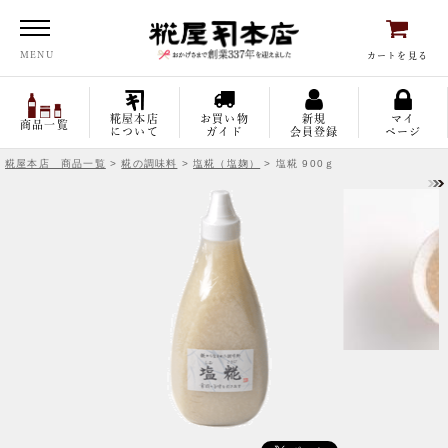
糀屋本店
MENU
カートを見る
糀屋本店
お買い物
新規
マイ
商品一覧
について
ガイド
会員登録
ページ
糀屋本店 商品一覧
>
糀の調味料
>
塩糀（塩麹）
> 塩糀 900ｇ