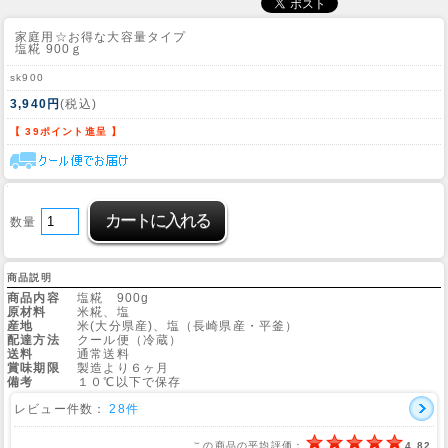
家庭用☆お得な大容量タイプ
塩糀 900ｇ
sk900
3,940円
(税込)
【 39ポイント進呈 】
数量
商品説明
商品内容
塩糀 900g
原材料
米糀、塩
産地
米(大分県産)、塩（長崎県産・平釜）
配達方法
クール便（冷蔵）
送料
通常送料
賞味期限
製造より６ヶ月
備考
１０℃以下で保存
レビュー件数：
28件
この商品の平均評価：
4.82