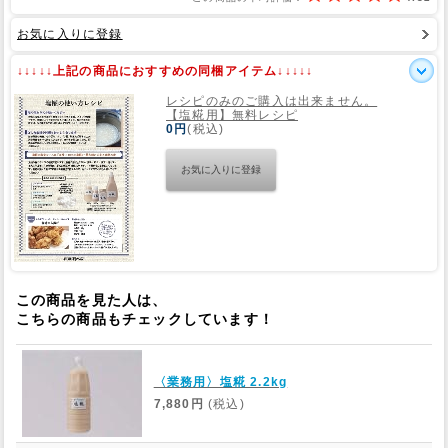
お気に入りに登録
Web Site
↓↓↓↓↓上記の商品におすすめの同梱アイテム↓↓↓↓↓
レシピのみのご購入は出来ません。
【塩糀用】無料レシピ
0円
(税込)
この商品を見た人は、
こちらの商品もチェックしています！
〈業務用〉塩糀 2.2kg
7,880円
(税込)