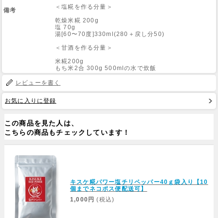
＜塩糀を作る分量＞
備考
乾燥米糀 200g
Web Site
塩 70g
湯[60〜70度]330ml(280＋戻し分50)
＜甘酒を作る分量＞
米糀200g
もち米2合 300g 500mlの水で炊飯
レビューを書く
お気に入りに登録
この商品を見た人は、
こちらの商品もチェックしています！
キスケ糀パワー塩チリペッパー40ｇ袋入り【10
個までネコポス便配送可】
1,000円
(税込)