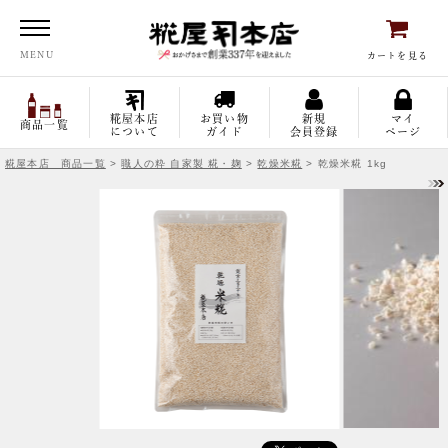
糀屋本店
MENU
カートを見る
糀屋本店
お買い物
新規
マイ
商品一覧
について
ガイド
会員登録
ページ
糀屋本店 商品一覧
>
職人の粋 自家製 糀・麹
>
乾燥米糀
> 乾燥米糀 1kg