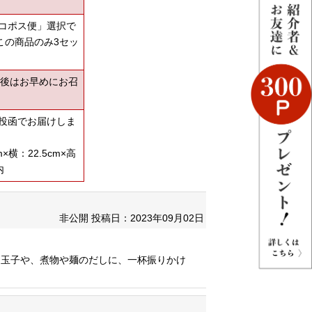
コポス便」選択で
この商品のみ3セッ
封後はお早めにお召
投函でお届けしま
横：22.5cm×高
内
非公開
投稿日：2023年09月02日
き玉子や、煮物や麺のだしに、一杯振りかけ