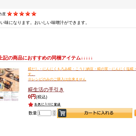
め度
かい味になります。おいしい味噌汁ができます。
↓↓上記の商品におすすめの同梱アイテム↓↓↓↓↓
糀だし・にんにくもろみ糀・こうじ納豆・糀の実・にんにく塩糀
す。
※レシピのみのご購入は出来ません
糀生活の手引き
0円
(税込)
数量