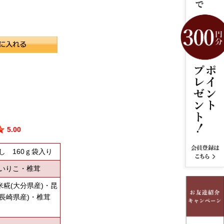
5.00
し 160ｇ袋入り
いりこ・椎茸
米糀(大分県産)・昆
(長崎県産)・椎茸