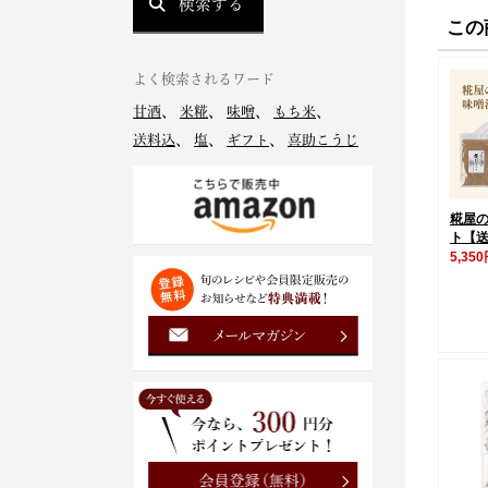
検索する
この
よく検索されるワード
甘酒
、
米糀
、
味噌
、
もち米
、
送料込
、
塩
、
ギフト
、
喜助こうじ
糀屋
ト【
5,35