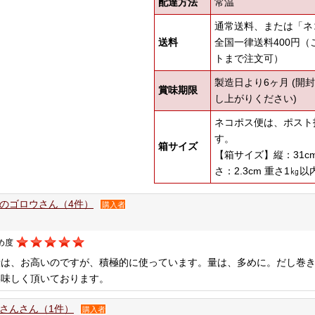
配達方法
常温
通常送料、または「ネ
送料
全国一律送料400円（
トまで注文可）
製造日より6ヶ月 (開
賞味期限
し上がりください)
ネコポス便は、ポスト
す。
箱サイズ
【箱サイズ】縦：31cm×
さ：2.3cm 重さ1㎏以
のゴロウさん（4件）
購入者
め度
段は、お高いのですが、積極的に使っています。量は、多めに。だし巻
美味しく頂いております。
さんさん（1件）
購入者