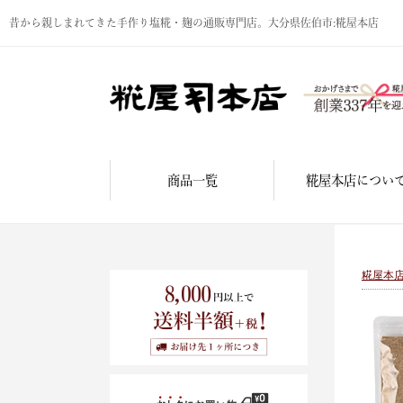
昔から親しまれてきた手作り塩糀・麹の通販専門店。大分県佐伯市:糀屋本店
商品一覧
糀屋本店につい
糀屋本