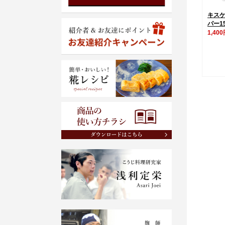
キス
パー1
1,40