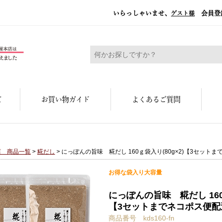
いらっしゃいませ、
会員登
ゲスト様
糀屋本店 - 元禄二年。創業三百余年の味
て
お買い物ガイド
よくあるご質問
店 商品一覧
>
糀だし
> にっぽんの旨味 糀だし 160ｇ袋入り(80g×2)【3セット
お得な袋入り大容量
にっぽんの旨味 糀だし 160ｇ
【3セットまでネコポス便配
商品番号 kds160-fn