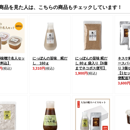
商品を見た人は、こちらの商品もチェックしています！
の味噌汁名人セッ
にっぽんの旨味 糀だ
にっぽんの旨味 糀だ
キスケ
送料込】
し 160ｇ
し 80ｇ 袋入り【6個
ースパイ
までネコポス便可】
り 3個
0円
(税込)
3,310円
(税込)
【1セ
1,900円
(税込)
便配送
3,600