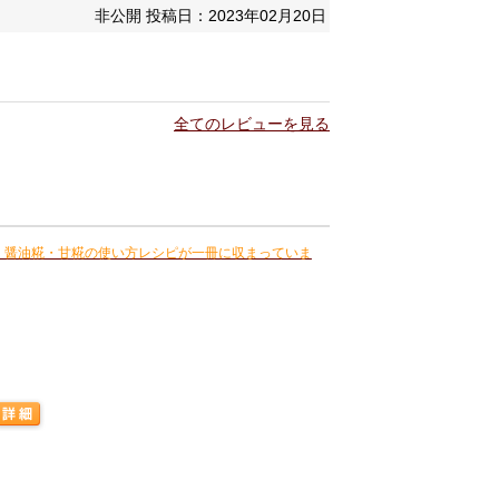
非公開
投稿日：2023年02月20日
全てのレビューを見る
・醤油糀・甘糀の使い方レシピが一冊に収まっていま