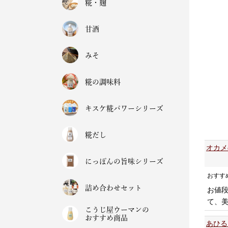
糀・麹
甘酒
みそ
糀の調味料
キスケ糀パワーシリーズ
糀だし
オカメ
にっぽんの旨味シリーズ
おすす
詰め合わせセット
お値
て、
こうじ屋ウーマンの
おすすめ商品
あひる