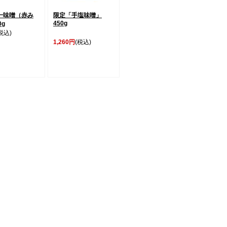
一味噌（赤み
限定「手塩味噌」
450g
0g
税込)
1,260円
(税込)