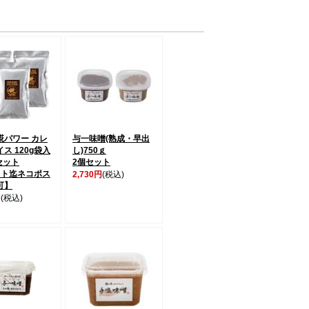
糀パワー カレ
与一味噌(熟成・早出
ス 120g袋入
し)750ｇ
セット
2個セット
ット迄ネコポス
2,730円
(税込)
可】
円
(税込)