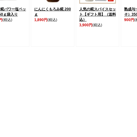
ケ糀パワー塩ペッ
にんにくもろみ糀 200
人気の糀スパイスセッ
熟成与
50ｇ袋入り
ｇ
ト【ギフト用】（送料
そ）35
込）
0円
(税込)
1,890円
(税込)
900円
(
3,900円
(税込)