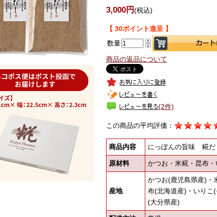
3,000円
(税込)
【 30ポイント進呈 】
数量
商品の返品について
(2件)
この商品の平均評価：
商品内容
にっぽんの旨味 糀だ
原材料
かつお・米糀・昆布・
かつお(鹿児島県産)・
産地
布(北海道産)・いりこ
(大分県産)