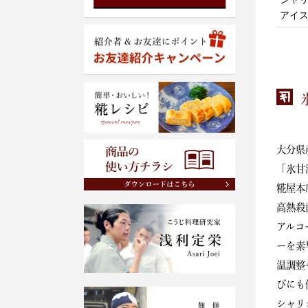
アイ
大分県
「氷甘
糀屋本
高熱殺
アルコ
ーを素
温調整
びにも
シャリ