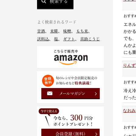
検索する
おすす
よく検索されるワード
エネ
かか
甘酒
、
米糀
、
味噌
、
もち米
、
でも
送料込
、
塩
、
ギフト
、
喜助こうじ
んか
にも
りんず
おすす
冷え
だっ
なおみ
おすす
シャリ