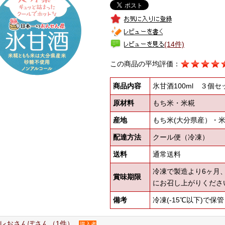
(14件)
この商品の平均評価：
商品内容
氷甘酒100ml ３個セ
原材料
もち米・米糀
産地
もち米(大分県産）・米
配達方法
クール便（冷凍）
送料
通常送料
冷凍で製造より6ヶ月
賞味期限
にお召し上がりくださ
備考
冷凍(-15℃以下)で保
レおさんぽさん（1件）
購入者