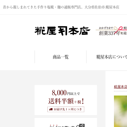
昔から親しまれてきた手作り塩糀・麹の通販専門店。大分県佐伯市:糀屋本店
商品一覧
糀屋本店につい
糀屋本