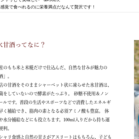
ス感覚で食べれるのに栄養満点だなんて贅沢です！
氷甘酒ってなに？
産のもち米と米糀だけで仕込んだ、自然な甘みが魅力の
酒」。
店の甘酒をそのままシャーベット状に凍らせた氷甘酒は、
菌をしていないので酵素がたっぷり。 砂糖不使用＆ノン
ールです。普段の生活やスポーツなどで消費したエネルギ
早く補給でき、筋肉の素となる必須アミノ酸も豊富。 体
や水分補給などにも役立ちます。100ml入りだから持ち運
便利。
シャリ食感と自然の甘さがアスリートはもちろん、子ども