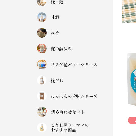
糀・麹
甘酒
みそ
糀の調味料
キスケ糀パワーシリーズ
糀だし
にっぽんの旨味シリーズ
詰め合わせセット
こうじ屋ウーマンの
おすすめ商品