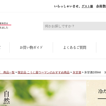
いらっしゃいませ、
会員登
ゲスト様
糀屋本店 - 元禄二年。創業三百余年の味
て
お買い物ガイド
よくあるご質問
店 商品一覧
>
限定品 こうじ屋ウーマンのおすすめ商品
>
氷甘酒
> 氷甘酒100ml 