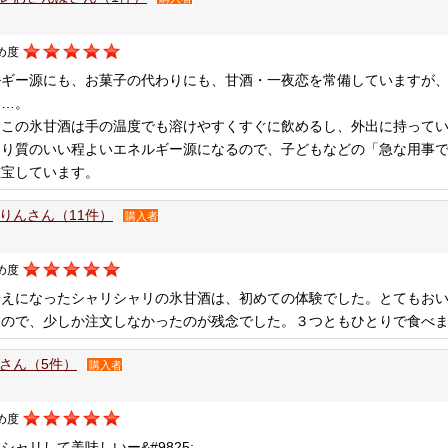
め度
ルギー源にも、お菓子の代わりにも、甘酒・一夜恋を常備していますが
る…。
、この氷甘酒は手の温度でも溶けやすくすぐに飲めるし、外出に持って
より質のいい程よいエネルギー源になるので、子どもなどの「急な用事
重宝しています。
りんさん（11件）
購入者
め度
冷えになったシャリシャリの氷甘酒は、初めての体験でした。とてもお
たので、少しか注文しなかったのが残念でした。３つともひとりで食べ
さん（5件）
購入者
め度
シャリして美味しいー&#9825;